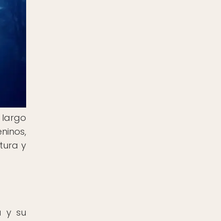
 largo
ninos,
tura y
a y su