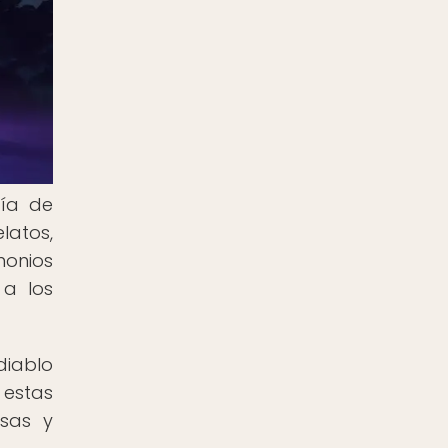
gía de
latos,
monios
 a los
diablo
 estas
sas y