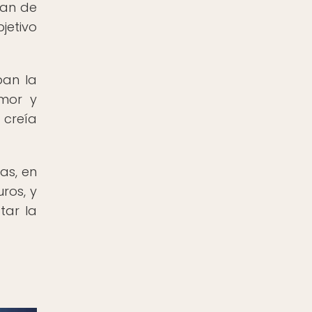
han de
jetivo
ban la
emor y
 creía
as, en
ros, y
tar la