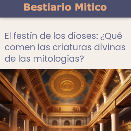
El festín de los dioses: ¿Qué
comen las criaturas divinas
de las mitologías?