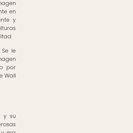
imagen
nte en
ante y
lturas
ltad.
 Se le
imagen
mo por
e Wall
r y su
erosas
 y era