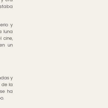
estaba
erio y
a luna
 cine,
 en un
ndas y
 de la
 se ha
o.