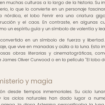
en muchas culturas a lo largo de la historia. Su 
io, lo que lo convierte en un personaje fascina
a nórdica, el lobo Fenrir era una criatura gig
ucción y el caos. En contraste, en algunas cu
mo un espíritu guía y un símbolo de valentía y lea
 convertido en un símbolo de fuerza y libertad.
vaje, que vive en manadas y aúlla a la luna. Esta 
rosas obras literarias y cinematográficas, co
 James Oliver Curwood o en la película "El lobo d
misterio y magia
ión desde tiempos inmemoriales. Su ciclo luna
y los ciclos naturales han dado lugar a num
 griega, la diosa Artemisa personificaba la luna