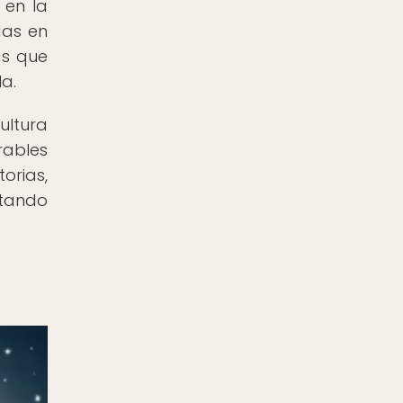
 en la
das en
as que
la.
ultura
rables
orias,
rtando