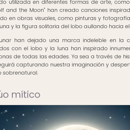
o utilizada en diferentes formas de arte, como
f and the Moon" han creado canciones inspira
o en obras visuales, como pinturas y fotografí
una y la figura solitaria del lobo aullando hacia el
lunar han dejado una marca indeleble en la c
ados con el lobo y la luna han inspirado innume
nas de todas las edades. Ya sea a través de hist
seguirá capturando nuestra imaginación y despe
o sobrenatural.
dúo mítico