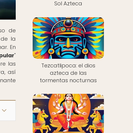
Sol Azteca
rso de
 de la
ar. En
pular
"
re las
Tezcatlipoca: el dios
a, así
azteca de las
tormentas nocturnas
onante