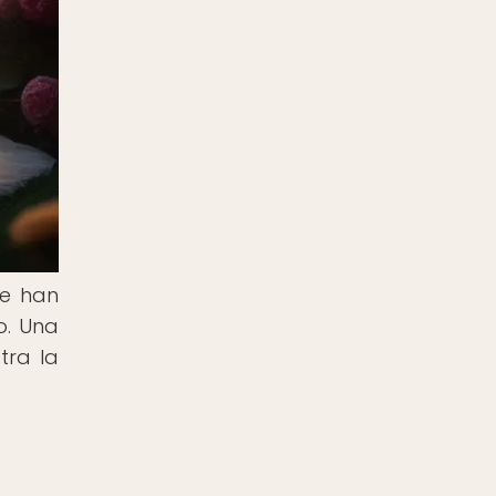
ue han
o. Una
tra la