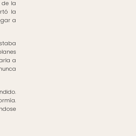
 de la
rtó la
igar a
estaba
planes
arla a
 nunca
ndido.
ormía.
éndose