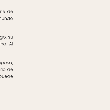
rie de
amundo
go, su
na. Al
posa,
rio de
 puede