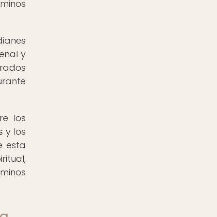
aminos
dianes
renal y
erados
urante
re los
 y los
e esta
itual,
aminos
na