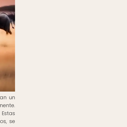
ñan un
nente.
 Estas
os, se