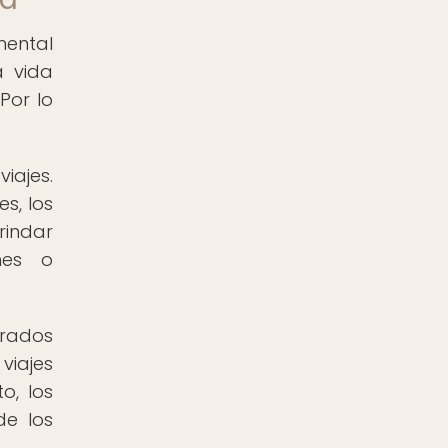
mental
a vida
Por lo
iajes.
s, los
rindar
ones o
erados
viajes
o, los
de los