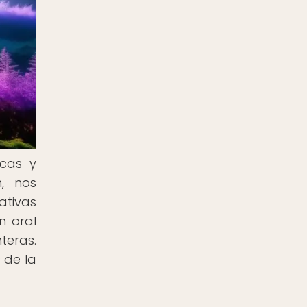
icas y
n, nos
ativas
n oral
teras.
 de la