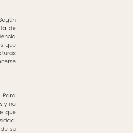
 Según
nta de
iencia
os que
aturas
enerse
. Para
s y no
ee que
sidad.
 de su