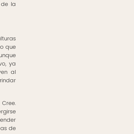
 de la
lturas
to que
Aunque
vo, ya
ven al
rindar
 Cree.
rgirse
render
cas de