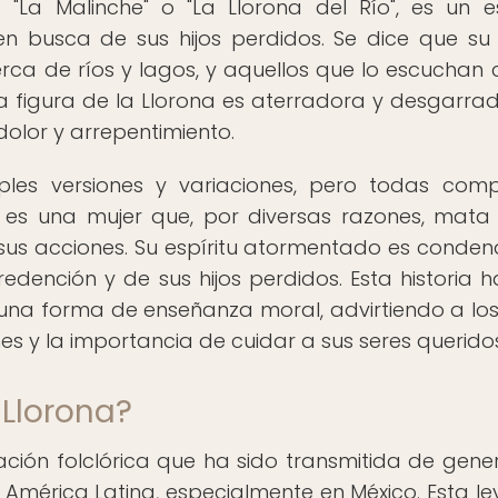
La Malinche" o "La Llorona del Río", es un es
 busca de sus hijos perdidos. Se dice que su 
a de ríos y lagos, y aquellos que lo escuchan 
. La figura de la Llorona es aterradora y desgarra
dolor y arrepentimiento.
tiples versiones y variaciones, pero todas com
 es una mujer que, por diversas razones, mata
e sus acciones. Su espíritu atormentado es conde
dención y de sus hijos perdidos. Esta historia h
 una forma de enseñanza moral, advirtiendo a los
s y la importancia de cuidar a sus seres queridos
 Llorona?
ción folclórica que ha sido transmitida de gene
 América Latina, especialmente en México. Esta l