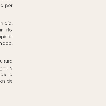
ga por
n día,
n río.
pintió
nidad,
ultura
gos, y
 de la
ias de