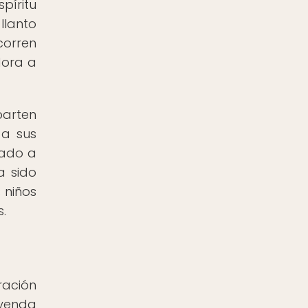
píritu
llanto
corren
dora a
parten
 a sus
nado a
a sido
 niños
.
ración
eyenda