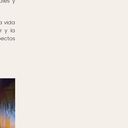
ales y
a vida
r y la
pectos