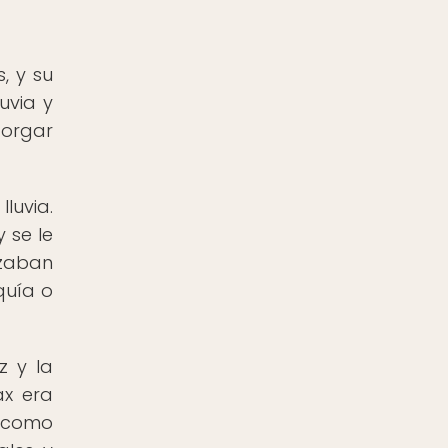
, y su
uvia y
torgar
luvia.
 se le
izaban
quía o
z y la
ax era
o como