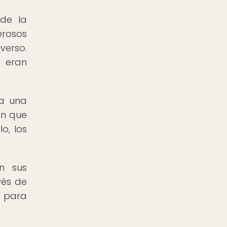
de la
erosos
verso.
y eran
da una
an que
o, los
n sus
vés de
d para