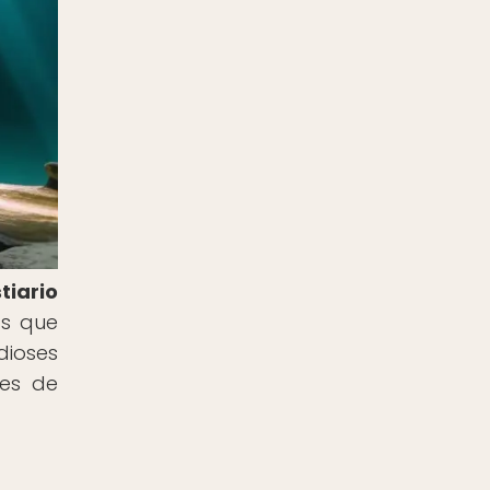
tiario
as que
dioses
tes de