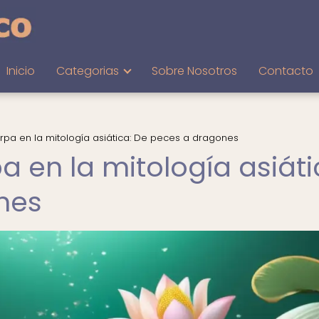
Inicio
Categorias
Sobre Nosotros
Contacto
arpa en la mitología asiática: De peces a dragones
a en la mitología asiáti
nes