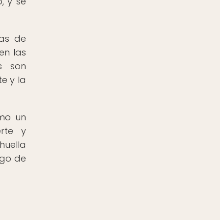
, y se
ras de
en las
s son
e y la
omo un
rte y
huella
rgo de