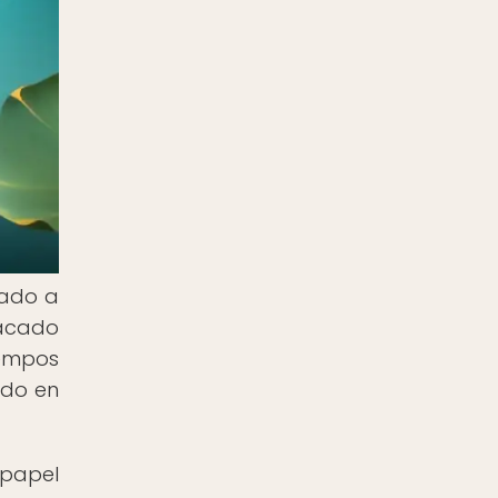
vado a
tacado
iempos
ido en
 papel