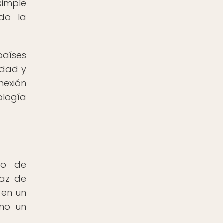
simple
do la
países
edad y
nexión
ología
so de
paz de
 en un
omo un