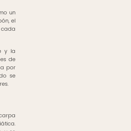
omo un
ón, el
n cada
e y la
nes de
ha por
udo se
es.
 carpa
ática.