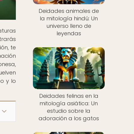
Deidades animales de
la mitología hindú: Un
universo lleno de
turas
leyendas
trarás
ón, te
mación
onesa,
uelven
o y lo
Deidades felinas en la
mitología asiática: Un
estudio sobre la
adoración a los gatos