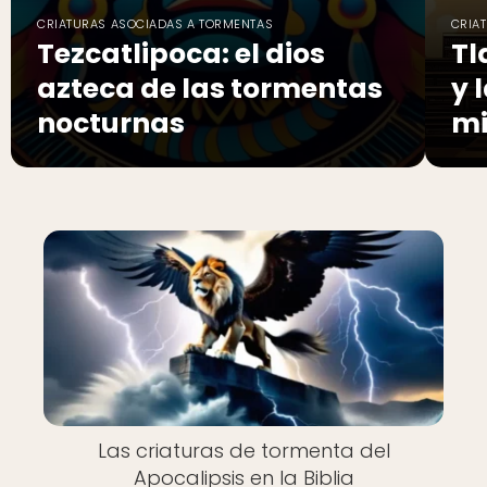
CRIATURAS ASOCIADAS A TORMENTAS
CRIA
Tezcatlipoca: el dios
Tl
azteca de las tormentas
y 
nocturnas
mi
Las criaturas de tormenta del
Apocalipsis en la Biblia