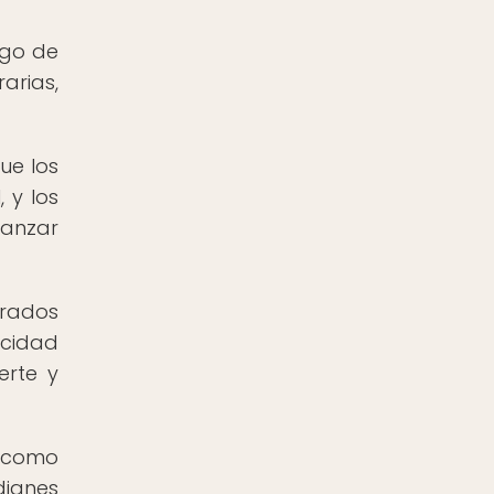
rgo de
arias,
ue los
 y los
canzar
erados
acidad
erte y
o como
dianes