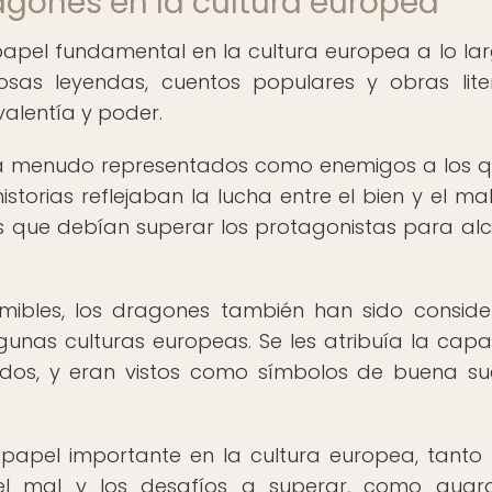
ragones en la cultura europea
pel fundamental en la cultura europea a lo la
sas leyendas, cuentos populares y obras liter
valentía y poder.
 a menudo representados como enemigos a los q
storias reflejaban la lucha entre el bien y el mal,
s que debían superar los protagonistas para al
ibles, los dragones también han sido consid
unas culturas europeas. Se les atribuía la cap
ados, y eran vistos como símbolos de buena su
apel importante en la cultura europea, tant
el mal y los desafíos a superar, como guar