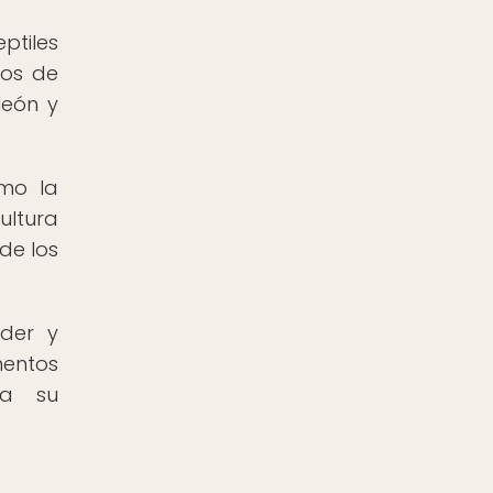
ptiles
tos de
león y
omo la
ultura
de los
oder y
mentos
 a su