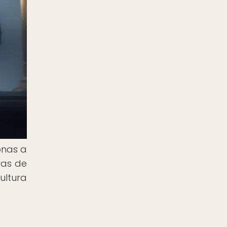
onas a
ras de
ultura