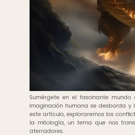
Sumérgete en el fascinante mundo d
imaginación humana se desborda y la
este artículo, exploraremos los confl
la mitología, un tema que nos trans
aterradores.