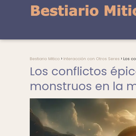
Bestiario Mitico
Interacción con Otros Seres
Los co
Los conflictos épi
monstruos en la m