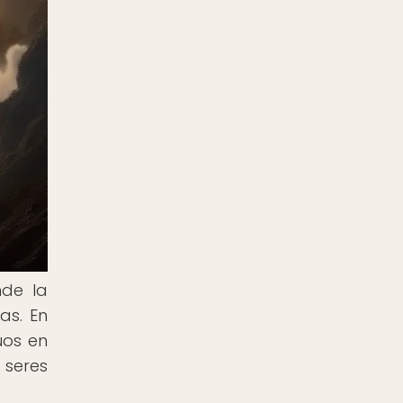
nde la
as. En
uos en
 seres