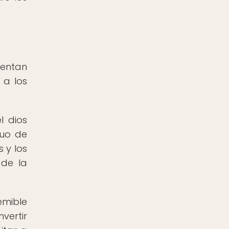
sentan
 a los
l dios
ruo de
 y los
 de la
emible
vertir