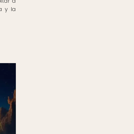
itar a
a y la