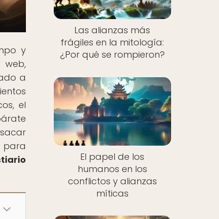
Las alianzas más
frágiles en la mitología:
empo y
¿Por qué se rompieron?
a web,
vado a
ientos
os, el
párate
 sacar
o para
El papel de los
tiario
humanos en los
conflictos y alianzas
míticas