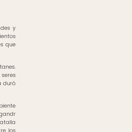
ades y
ientos
es que
tanes.
 seres
a duró
piente
ngandr
atalla
re los