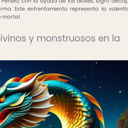
 Perseo, con la ayuda de los dioses, logró decap
ma. Este enfrentamiento representa la valentí
 mortal.
ivinos y monstruosos en la