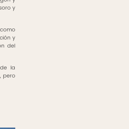
soro y
o como
ción y
ón del
de la
, pero