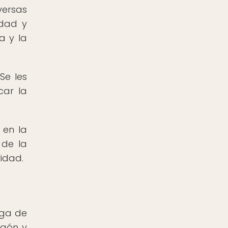
versas
ldad y
a y la
Se les
car la
 en la
 de la
ridad.
aga de
agón y