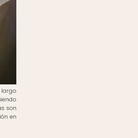
 largo
siendo
as son
ión en