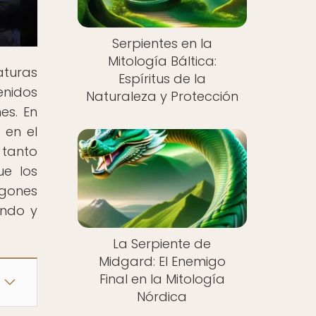
Serpientes en la
Mitología Báltica:
turas
Espíritus de la
enidos
Naturaleza y Protección
es. En
 en el
 tanto
ue los
agones
endo y
La Serpiente de
Midgard: El Enemigo
Final en la Mitología
Nórdica