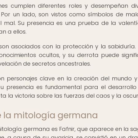
nes cumplen diferentes roles y desempeñan di
s. Por un lado, son vistos como símbolos de ma
el mal. Su presencia es una prueba de la valentí
n a ellos.
on asociados con la protección y la sabiduría. 
nocimientos ocultos, y su derrota puede signifi
velación de secretos ancestrales.
on personajes clave en la creación del mundo y
u presencia es fundamental para el desarrollo
ta la victoria sobre las fuerzas del caos y la oscu
 la mitología germana
tología germana es Fafnir, que aparece en la s
ue, a causa de su avaricia, se convirtió en un dr