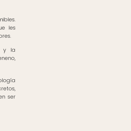
ibles.
e les
res.
 y la
eneno,
ología
retos,
en ser