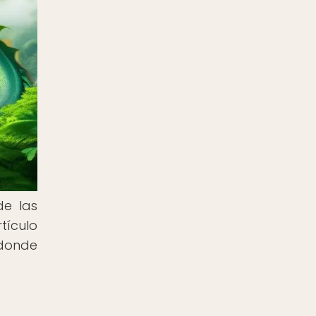
de las
tículo
 donde