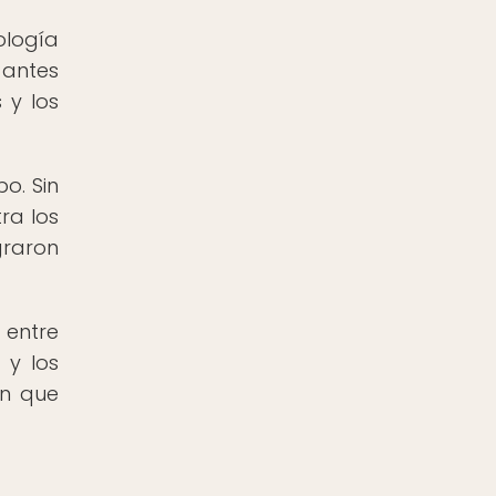
ología
 antes
 y los
o. Sin
ra los
graron
 entre
 y los
en que