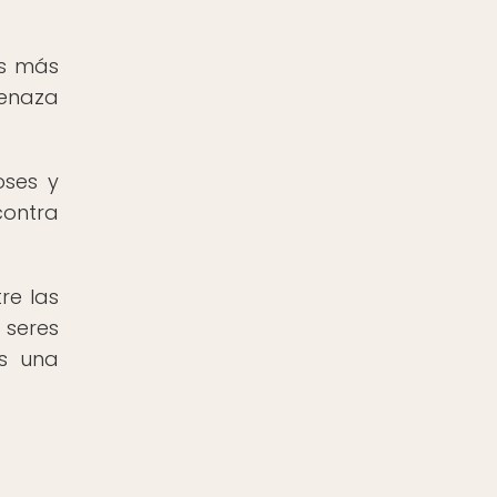
as más
menaza
oses y
contra
re las
 seres
es una