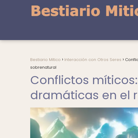
Bestiario Mitico
Interacción con Otros Seres
Confli
sobrenatural
Conflictos mítico
dramáticas en el r