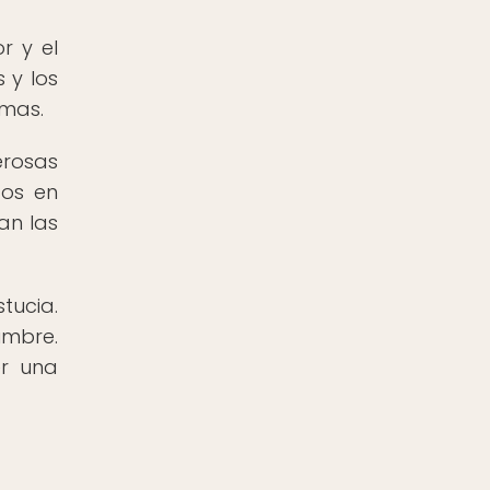
r y el
 y los
emas.
erosas
dos en
an las
stucia.
umbre.
er una